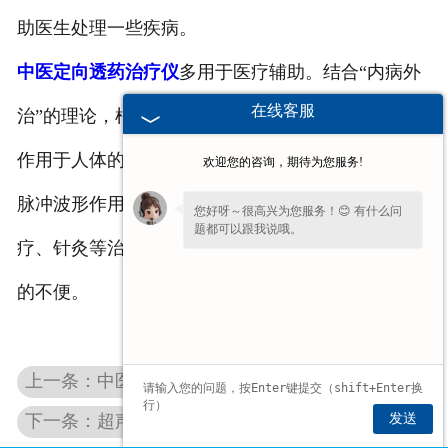
助医生处理一些疾病。
中医定向透药治疗仪
多用于医疗辅助。结合“内病外
在线客服
治”的理论，根据人体的不同情况，调整不同的脉冲
作用于人体的不同部位。比如腰酸腿痛风湿等。通过
欢迎您的咨询，期待为您服务!
脉冲波形作用于人体的特定穴位，同时叠加一些热
您好呀～很高兴为您服务！😊 有什么问
题都可以跟我说哦。
疗、针灸等治疗，缓解病情给我们的生活和工作带来
为了给您更细致的一对一服务，方便留一
的不便。
下
【手机号码】
吗？后续专员免费对接细
节。
上一条：中医定向透药治疗仪的技术参数
发送
下一条：超声电导透药仪具备的产品优势